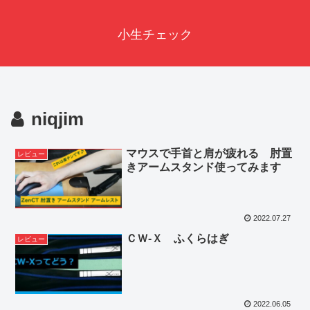
小生チェック
niqjim
マウスで手首と肩が疲れる 肘置
レビュー
きアームスタンド使ってみます
2022.07.27
ＣＷ-Ｘ ふくらはぎ
レビュー
2022.06.05